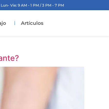
Lun- Vie: 9 AM - 1 PM / 3 PM - 7 PM
ajo
Artículos
iante?