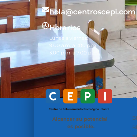
hola@centroscepi.com
Horarios
Lunes a viernes:
9:00 a.m. a 1:00 p.m.
3:00 p.m. a 7:00 p.m.
B
t
B
Alcanzar su potencial
es posible.
B
B