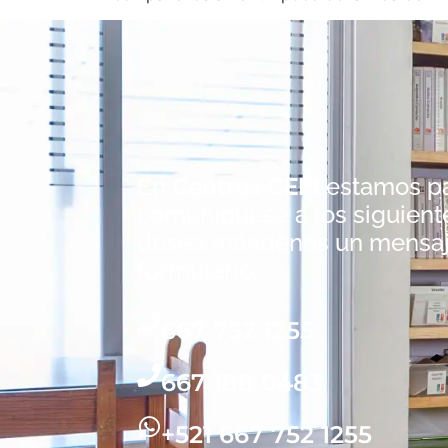
En
Centros CEPI
estamos pa
comuníquese a los siguiente
desea mándenos un mensaj
formulario.
667 752 1255
667 188 0483
+521 667 752 1255