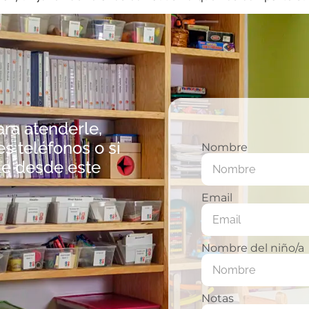
ra atenderle,
s teléfonos o si
Nombre
e desde este
Email
Nombre del niño/a
Notas