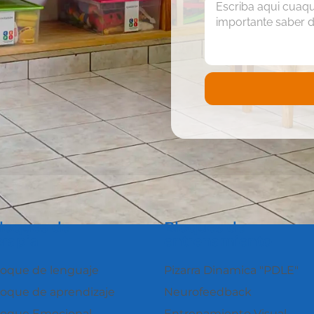
loques de
Bloques de
erapia
entrenamiento
loque de lenguaje
Pizarra Dinamica "PDLE"
loque de aprendizaje
Neurofeedback
loque Emocional
Entrenamiento Visual