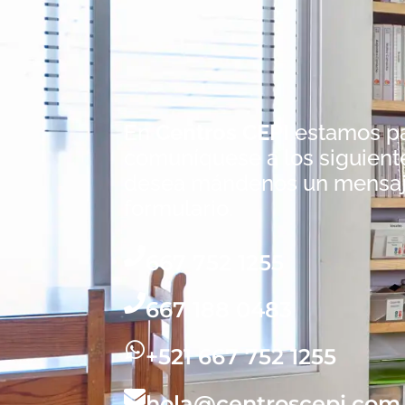
En
Centros CEPI
estamos pa
comuníquese a los siguiente
desea mándenos un mensaj
formulario.
667 752 1255
667 188 0483
+521 667 752 1255
hola@centroscepi.com