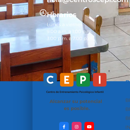
Horarios
Lunes a viernes:
9:00 a.m. a 1:00 p.m.
3:00 p.m. a 7:00 p.m.
B
t
B
Alcanzar su potencial
es posible.
B
B
I