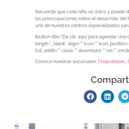
Recuerda que cada niño es único y puede des
las preocupaciones sobre el desarrollo del
uno de nuestros centros especializados para
[button title=”Da clic aquí para agendar una
target=”_blank” align=”” icon=”” icon_position=
full_width=”” class=”” download=”” rel=”” oncli
Conoce nuestras sucursales:
Chapultepec
,
Comparti