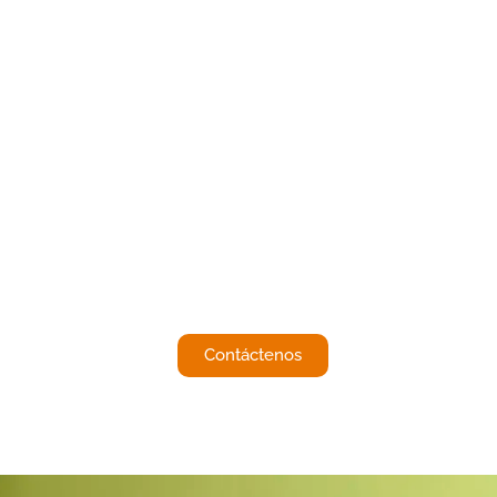
¿Le interesa
saber mas de
nosotros?
Hagamos contacto,
Contáctenos