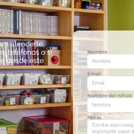
ra atenderle,
s teléfonos o si
Nombre
e desde este
Email
Nombre del niño/a
Notas