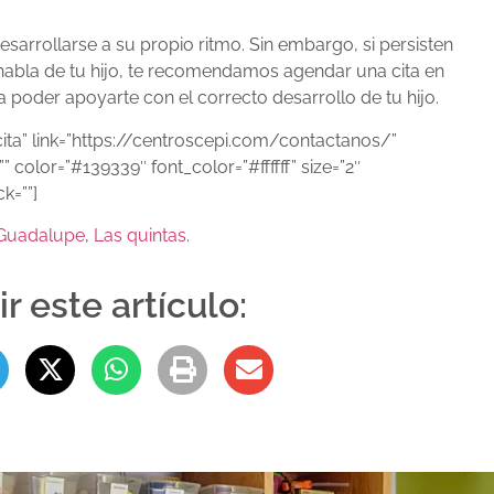
arrollarse a su propio ritmo. Sin embargo, si persisten
 habla de tu hijo, te recomendamos agendar una cita en
 poder apoyarte con el correcto desarrollo de tu hijo.
 cita” link=”https://centroscepi.com/contactanos/”
”” color=”#139339″ font_color=”#ffffff” size=”2″
ck=””]
Guadalupe
,
Las quintas
.
r este artículo: