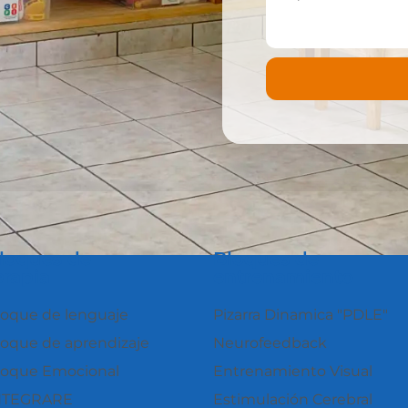
loques de
Bloques de
erapia
entrenamiento
loque de lenguaje
Pizarra Dinamica "PDLE"
loque de aprendizaje
Neurofeedback
loque Emocional
Entrenamiento Visual
NTEGRARE
Estimulación Cerebral