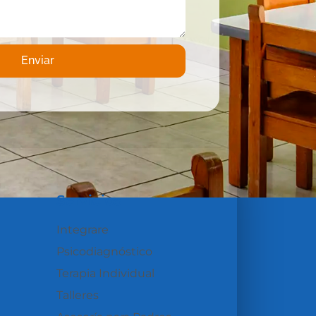
Enviar
Servicios
Integrare
Psicodiagnóstico
Terapia Individual
Talleres