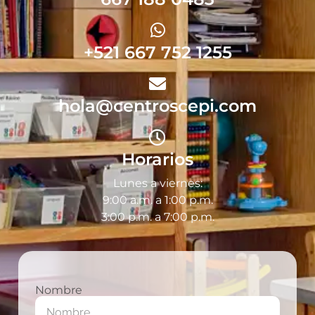
+521 667 752 1255
hola@centroscepi.com
Horarios
Lunes a viernes:
9:00 a.m. a 1:00 p.m.
3:00 p.m. a 7:00 p.m.
Nombre