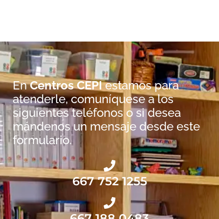
En
Centros CEPI
estamos para
atenderle, comuníquese a los
siguientes teléfonos o si desea
mándenos un mensaje desde este
formulario.
667 752 1255
667 188 0483