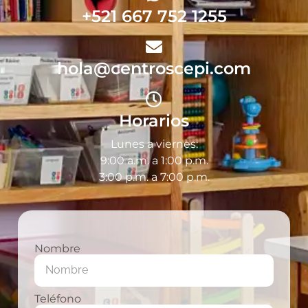
+521 667 752 1255
hola@centroscepi.com
Horarios
Lunes a viernes:
9:00 a.m. a 1:00 p.m.
3:00 p.m. a 7:00 p.m.
Nombre
Teléfono