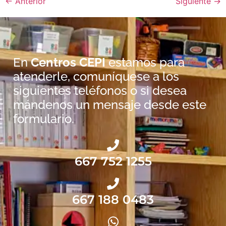
←
Anterior
Siguiente
→
En
Centros CEPI
estamos para
atenderle, comuníquese a los
siguientes teléfonos o si desea
mándenos un mensaje desde este
formulario.
667 752 1255
667 188 0483